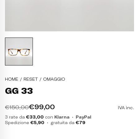
HOME
/
RESET
/
OMAGGIO
OCCHIALE DA VISTA GAMBIN
GG 33
€99,00
€150,00
IVA inc.
3 rate da
€33,00
con
Klarna
·
PayPal
Spedizione
€5,90
·
gratuita da
€79