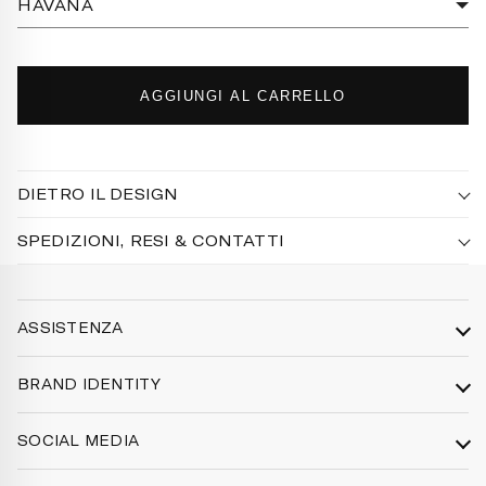
HAVANA
AGGIUNGI AL CARRELLO
DIETRO IL DESIGN
SPEDIZIONI, RESI & CONTATTI
ASSISTENZA
Spedizioni
BRAND IDENTITY
Resi e rimborsi
Identità
Privacy Policy
SOCIAL MEDIA
Lab Creativo
Termini e condizioni
Instagram
Produzione
Informativa legale