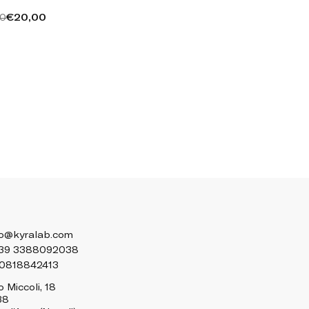
€20,00
00
lo@kyralab.com
39 3388092038
 0818842413
 Miccoli, 18
38