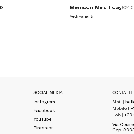
Menicon Miru 1 day
00
€24,
Vedi varianti
SOCIAL MEDIA
CONTATTI
Instagram
Mail |
hel
Mobile |
+
Facebook
Lab |
+39
YouTube
Via Cosimo
Pinterest
Cap. 800