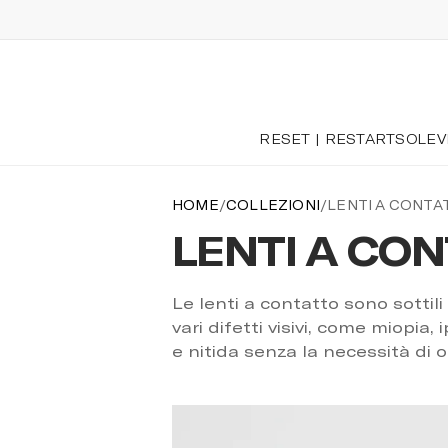
RESET | RESTART
SOLE
V
HOME
/
COLLEZIONI
/
LENTI A CONTA
LENTI A CO
LENTI A CO
Le lenti a contatto sono sottil
vari difetti visivi, come miopi
e nitida senza la necessità di o