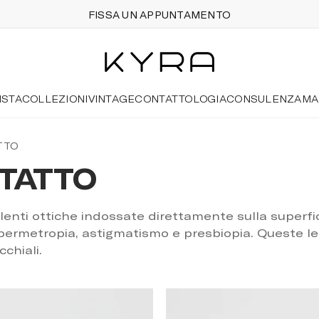
FISSA UN APPUNTAMENTO
ISTA
COLLEZIONI
VINTAGE
CONTATTOLOGIA
CONSULENZA
MA
TTO
NTATTO
NTATTO
i lenti ottiche indossate direttamente sulla superfi
a, ipermetropia, astigmatismo e presbiopia. Queste l
cchiali.