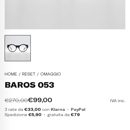
HOME
/
RESET
/
OMAGGIO
OCCHIALE DA VISTA PELLIC
BAROS 053
€99,00
€270,00
IVA inc.
3 rate da
€33,00
con
Klarna
·
PayPal
Spedizione
€5,90
·
gratuita da
€79