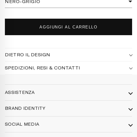
NERO-GRIGIO
AGGIUNGI AL CARRELLO
DIETRO IL DESIGN
SPEDIZIONI, RESI & CONTATTI
ASSISTENZA
Spedizioni
BRAND IDENTITY
Resi e rimborsi
Identità
Privacy Policy
SOCIAL MEDIA
Lab Creativo
Termini e condizioni
Instagram
Produzione
Informativa legale